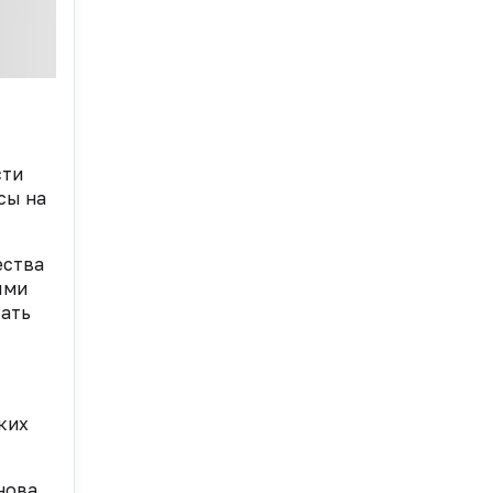
сти
сы на
ества
ыми
вать
ких
нова