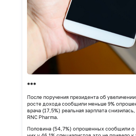
***
После поручения президента об увеличении
росте дохода сообщили меньше 9% опрошен
врача (17,5%) реальная зарплата снизилась
RNC Pharma.
Половина (54,7%) опрошенных сообщили о р
них у 46,1% специалистов это не привело 