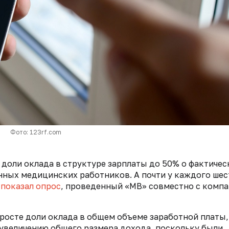
Фото: 123rf.com
 доли оклада в структуре зарплаты до 50% о фактиче
ных медицинских работников. А почти у каждого шес
,
показал опрос
, проведенный «МВ» совместно с комп
осте доли оклада в общем объеме заработной платы,
к увеличению общего размера дохода, поскольку были