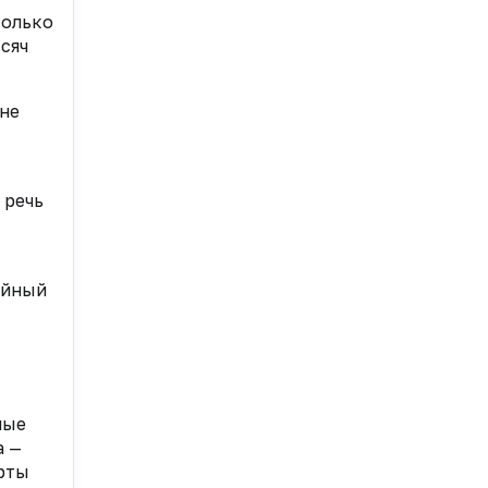
только
сяч
 не
 речь
ийный
ные
а —
ерты