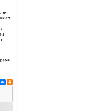
ания
нного
их
ти
о
время