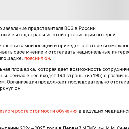
о заявление представителя ВОЗ в России
ный выход страны из этой организации потерей.
овольной самоизоляции и приведет к потере возможно
ывать свое мнение и отстаивать национальные интере
площадке,
пояснил он
.
ьная площадка, которая дает возможность сотруднич
ы. Сейчас в нее входят 194 страны (из 195) с различн
м. Организация продолжает последовательно отстаи
ркнул он.
резком росте стоимости обучения
в ведущих медицинс
ампании 2024—2025 года в Первый МГМУ им. И.М. Сече