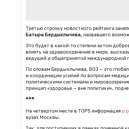
Третью строчку новостного рейтинга занял
Батыра Бердыклычева,
назвавшего возмож
Это будет в какой-то степени актом добр
влиять на здравоохранение в мире, высказ
ведущей и общепринятой международной 
По словам Бердыклычева, ВОЗ
—
это глобал
и координации усилий по вопросам медицин
политическими системами и мировоззрение
принцип «здоровье
—
вне политики», подче
***
На четвертом месте в TOP5 информация
о 
вузах Москвы.
Так, для поступивших в рамках приемной к