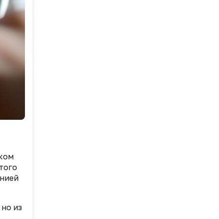
ском
того
анией
 но из