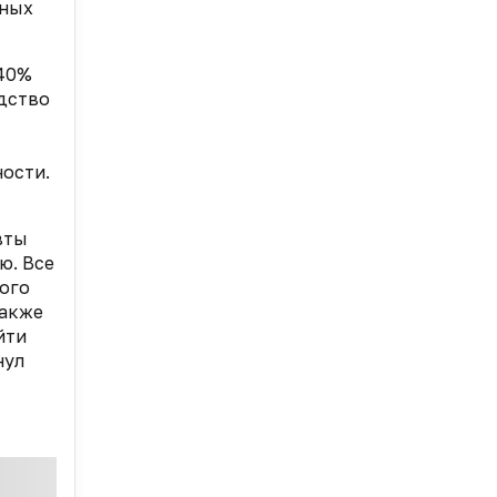
ьных
 40%
одство
ости.
вты
ю. Все
ого
также
йти
нул