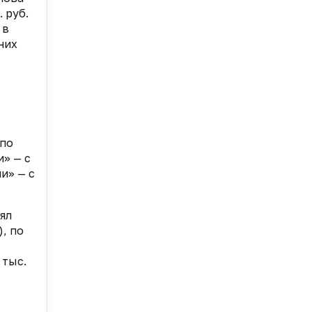
 руб.
 в
них
 по
и» — с
ии» — с
ял
), по
 тыс.