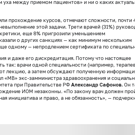
м уха между приемом пациентов» и ни о каких актуал
чили прохождение курсов, отмечают сложности, почти
невыполнение этой задачи. Трети врачей (31%) руков
нкретики, еще 8% пригрозили уменьшением
азали о других санкциях — как минимум нескольким
ще одному — непродлением сертификата по специальн
ия и даже его дискредитация. Потому что настоящее
 так: врачи одной специальности (например, терапе
ают лекцию, а затем обсуждают полученную информаци
ил «МВ» экс-замминистра здравоохранения и социальн
итета при Правительстве РФ
Александр Сафонов.
Он 
хождение ИОМ незаконны. «По закону врач должен про
ная инициатива и право, а не обязанность», — подчерк