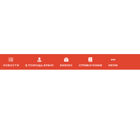
Продолжая использовать наш сайт, вы даете согласие на
обработку файлов cookie, которые обеспечивают
правильную работу сайта.
ПРИНЯТЬ
НОВОСТИ
В ПОМОЩЬ ВРАЧУ
БИЗНЕС
СПРАВОЧНИКИ
МЕНЮ