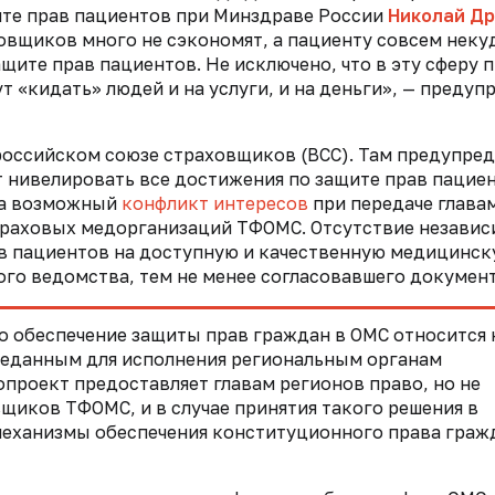
ите прав пациентов при Минздраве России
Николай Д
ховщиков много не сэкономят, а пациенту совсем неку
щите прав пациентов. Не исключено, что в эту сферу 
 «кидать» людей и на услуги, и на деньги», — предуп
российском союзе страховщиков (ВСС). Там предупред
 нивелировать все достижения по защите прав пациен
на возможный
конфликт интересов
при передаче глава
страховых медорганизаций ТФОМС.
Отсутствие независ
ав пациентов на доступную и качественную медицинс
го ведомства, тем не менее согласовавшего документ
о обеспечение защиты прав граждан в ОМС относится 
еданным для исполнения региональным органам
опроект предоставляет главам регионов право, но не
щиков ТФОМС, и в случае принятия такого решения в
механизмы обеспечения конституционного права граж