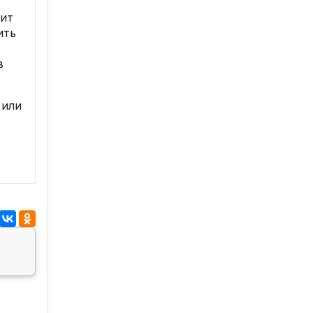
лит
ить
в
 или