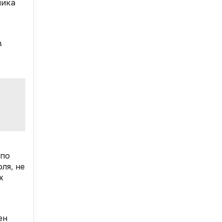
ника
в
 по
ля, не
х
ен