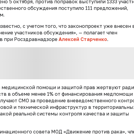
ено 5 октября, против поправок выступили 1333 участ
щественного обсуждения поступило 111 предложений,
м.
звестно, с учетом того, что законопроект уже внесен 
мнение участников обсуждения», — полагает член
ов при Росздравнадзоре
Алексей Старченко
.
ва медицинской помощи и защитой прав жертвуют ради
тв в объеме менее 1% от финансирования медпомощи
олучают СМО за проведение вневедомственного контро
овой и технической инфраструктур в территориальны
какой реальной системы контроля качества и защиты
инационного совета МОД «Движение против рака», чл