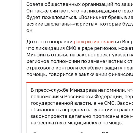
Совета общественных организаций по защ
Он также считает, что на ликвидации стра
будет пожаловаться. «Возникнет брешь в за
всякие шарлатаны-«юристы», которые будут
он.
До этого поправки
раскритиковали
во Все
что
ликвидация СМО в ряде регионов может
Минфин в отзыве на законопроект указал 
регионов полномочий
по замене частных 
страхового контроля ослабляет защиту пр
помощь, говорится в заключении финансово
В пресс-службе Минздрава напомнили, чт
полномочиям Российской Федерации, пер
государственной власти, а не СМО. Закон
обязанность передавать функции страхов
законопроекте детально прописаны все 
на бесплатную медицинскую помощь.