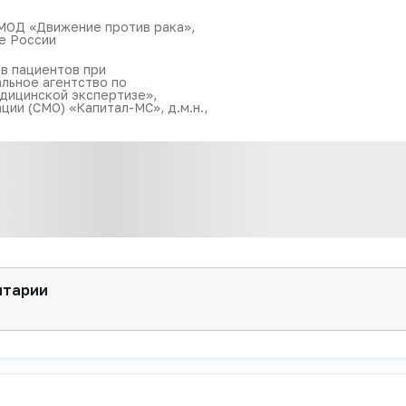
МОД «Движение против рака»,
е России
в пациентов при
льное агентство по
дицинской экспертизе»,
ии (СМО) «Капитал-МС», д.м.н.,
нтарии