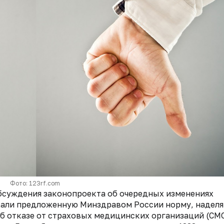
Фото: 123rf.com
бсуждения законопроекта об очередных изменениях
жали предложенную Минздравом России норму, наде
б отказе от страховых медицинских организаций (СМО