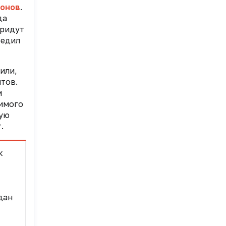
ронов
.
да
придут
редил
или,
тов.
м
имого
кую
.
к
дан