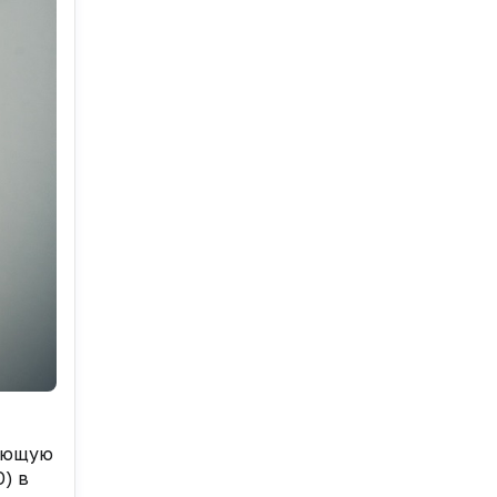
ляющую
) в