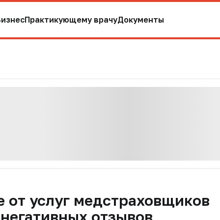
Бизнес
Практикующему врачу
Документы
е от услуг медстраховщиков
. негативных отзывов