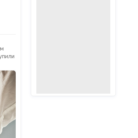
ом
упили