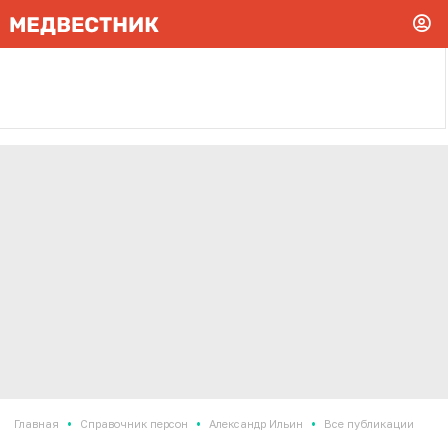
•
•
•
Главная
Справочник персон
Александр Ильин
Все публикации