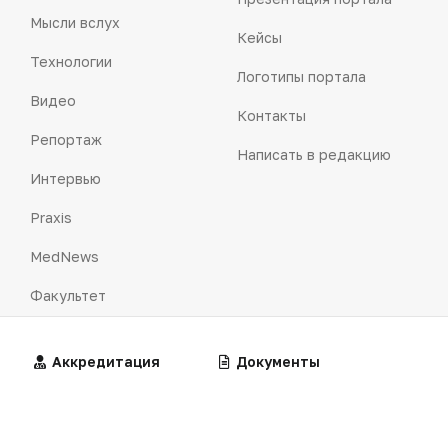
Мысли вслух
Кейсы
Технологии
Логотипы портала
Видео
Контакты
Репортаж
Написать в редакцию
Интервью
Praxis
MedNews
Факультет
Алгоритмы
Аккредитация
Калькуляторы
Документы
«Политика конфиденциальности»
«Основные виды деятельности компании»