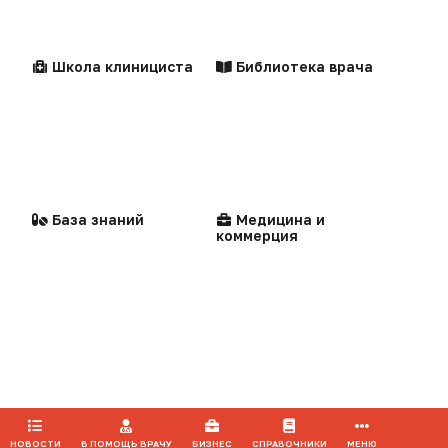
Клинические
Лекарства
«Редакционная политика»
рекомендации
Школа клинициста
Библиотека врача
Центильные таблицы
Персоны
Воспроизведение материалов допускается только при соблюдении
ограничений, установленных Правообладателем
, при указании
автора используемых материалов и ссылки на портал Medvestnik.ru
как на источник заимствования с обязательной гиперссылкой на
Стандарты
Компании
сайт
medvestnik.ru
медицинской помощи
База знаний
Медицина и
коммерция
Продолжая использовать наш сайт, вы даете согласие на
обработку файлов cookie, которые обеспечивают
Мероприятия
правильную работу сайта.
ПРИНЯТЬ
НОВОСТИ
В ПОМОЩЬ ВРАЧУ
БИЗНЕС
СПРАВОЧНИКИ
МЕНЮ