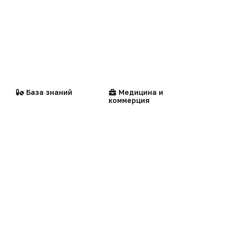
Репортаж
Написать в редакцию
Интервью
Praxis
Стандарты
Компании
медицинской помощи
MedNews
Факультет
База знаний
Медицина и
коммерция
«Политика конфиденциальности»
«Основные виды деятельности компании»
«Редакционная политика»
Мероприятия