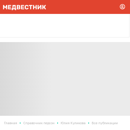
•
•
•
Главная
Справочник персон
Юлия Куликова
Все публикации