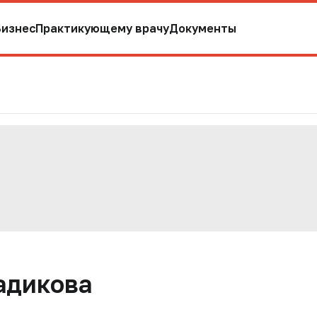
Бизнес
Практикующему врачу
Документы
адикова