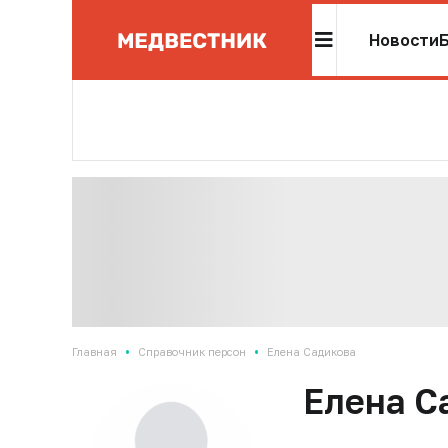
Новости
•
•
Главная
Справочник персон
Елена Садикова
Елена С