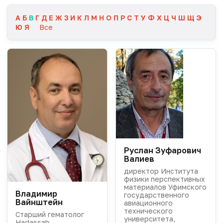
А
Б
В
Г
Д
Е
Ж
З
И
К
Л
М
Н
О
П
Р
С
Т
У
Ф
Х
Ц
Ч
Ш
Щ
Э
Ю
Я
Все
Руслан Зуфарович
Валиев
директор Института
физики перспективных
материалов Уфимского
Владимир
государственного
Вайнштейн
авиационного
технического
Старший гематолог
университета,
Hadassah