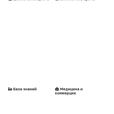
Репортаж
Написать в редакцию
Интервью
Центильные таблицы
Персоны
Praxis
MedNews
Факультет
Стандарты
Компании
«Политика конфиденциальности»
медицинской помощи
«Основные виды деятельности компании»
«Редакционная политика»
База знаний
Медицина и
коммерция