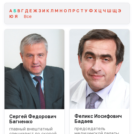
А
Б
В
Г
Д
Е
Ж
З
И
К
Л
М
Н
О
П
Р
С
Т
У
Ф
Х
Ц
Ч
Ш
Щ
Э
Ю
Я
Все
Феликс Иосифович
Сергей Федорович
Бадаев
Багненко
председатель
главный внештатный
медицинской палаты
специалист по скорой