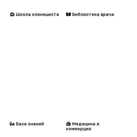
Технологии
Логотипы портала
Видео
Школа клинициста
Библиотека врача
Контакты
Репортаж
Написать в редакцию
Интервью
Центильные таблицы
Персоны
Praxis
MedNews
Факультет
Стандарты
Компании
медицинской помощи
«Политика конфиденциальности»
«Основные виды деятельности компании»
«Редакционная политика»
База знаний
Медицина и
коммерция