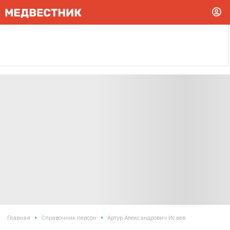
•
•
Главная
Справочник персон
Артур Александрович Исаев