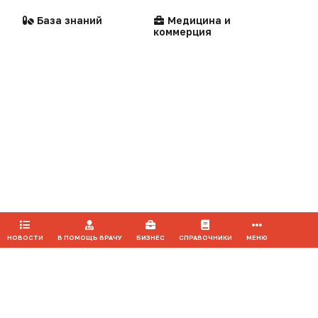
медицинской помощи
База знаний
Медицина и
Воспроизведение материалов допускается только при соблюдении
коммерция
ограничений, установленных Правообладателем
, при указании
автора используемых материалов и ссылки на портал Medvestnik.ru
как на источник заимствования с обязательной гиперссылкой на
сайт
medvestnik.ru
Мероприятия
Продолжая использовать наш сайт, вы даете согласие на
обработку файлов cookie, которые обеспечивают
правильную работу сайта.
ПРИНЯТЬ
НОВОСТИ
В ПОМОЩЬ ВРАЧУ
БИЗНЕС
СПРАВОЧНИКИ
МЕНЮ