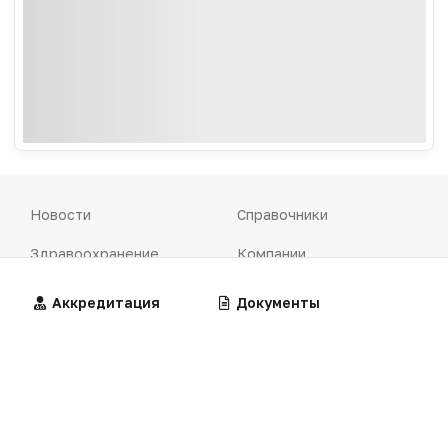
Новости
Справочники
Здравоохранение
Компании
Образование
Персоны
Алгоритмы
Аккредитация
Калькуляторы
Документы
Наука
Документы
Технологии
Калькуляторы
Практика
Алгоритмы