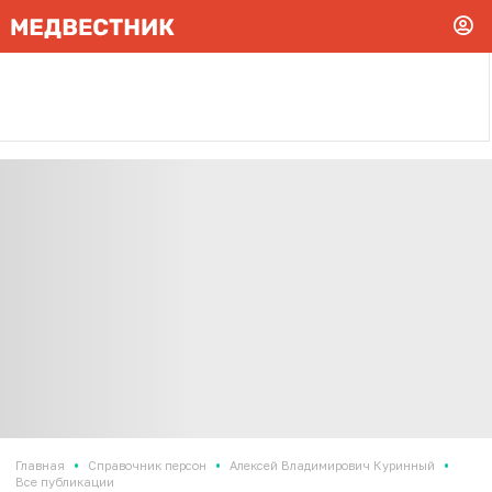
•
•
•
Главная
Справочник персон
Алексей Владимирович Куринный
Все публикации