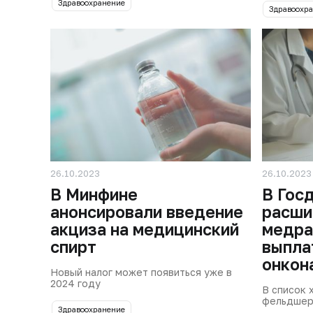
Здравоохранение
Здравоохр
26.10.2023
26.10.2023
В Минфине
В Гос
анонсировали введение
расши
акциза на медицинский
медра
спирт
выпла
онкон
Новый налог может появиться уже в
2024 году
В список 
фельдшер
Здравоохранение