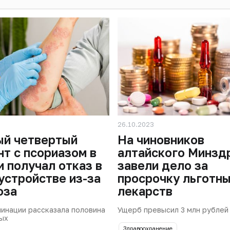
26.10.2023
й четвертый
На чиновников
нт с псориазом в
алтайского Минзд
и получал отказ в
завели дело за
устройстве из-за
просрочку льготн
оза
лекарств
инации рассказала половина
Ущерб превысил 3 млн рублей
ых
Здравоохранение