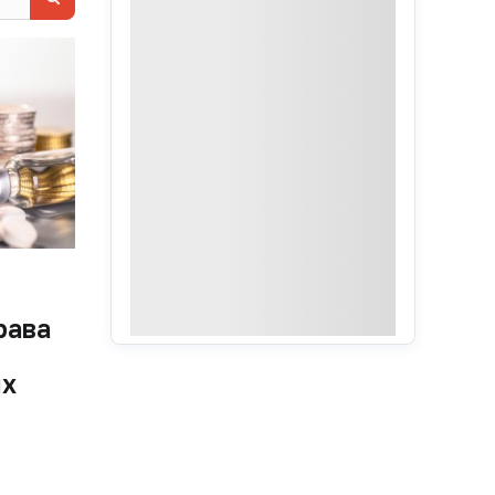
рава
ых