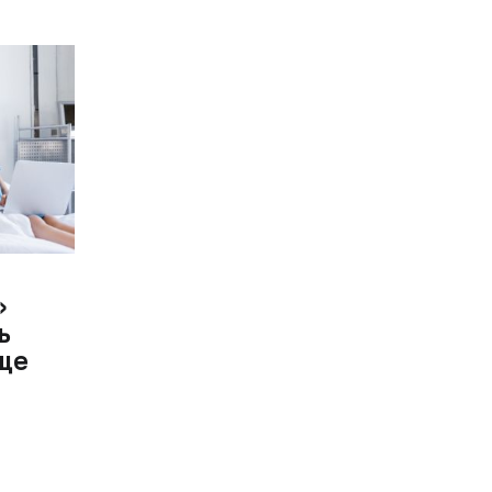
»
ь
еще