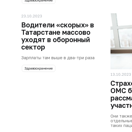
Здравоохранение
23.10.2023
Водители «скорых» в
Татарстане массово
уходят в оборонный
сектор
Зарплаты там выше в два-три раза
Здравоохранение
13.10.2023
Страх
ОМС б
рассм
участ
Они также
отдельны
таких пац