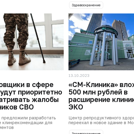
Здравоохранение
13.10.2023
овщики в сфере
«СМ-Клиника» вло
удут приоритетно
500 млн рублей в
атривать жалобы
расширение клини
ников СВО
ЭКО
 предложили разработать
Центр репродуктивного здор
е клинрекомендации для
переехал в новое здание в М
иентов
Здравоохранение