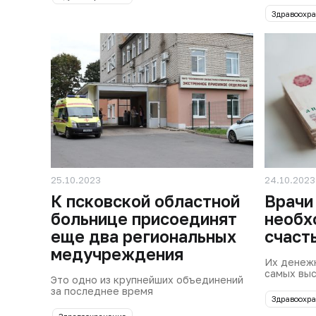
Здравоохр
25.10.2023
24.10.2023
К псковской областной
Врачи
больнице присоединят
необх
еще два региональных
счаст
медучреждения
Их денежн
самых выс
Это одно из крупнейших объединений
за последнее время
Здравоохр