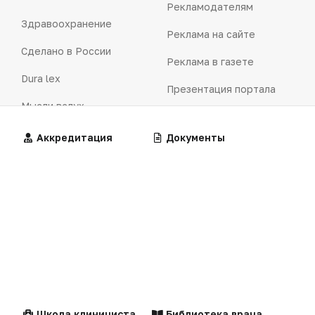
Рекламодателям
Здравоохранение
Реклама на сайте
Сделано в России
Реклама в газете
Dura lex
Презентация портала
Мысли вслух
Кейсы
Технологии
Алгоритмы
Аккредитация
Калькуляторы
Документы
Логотипы портала
Видео
Контакты
Репортаж
Написать в редакцию
Интервью
Клинические
Лекарства
Praxis
рекомендации
MedNews
Факультет
Школа клинициста
Библиотека врача